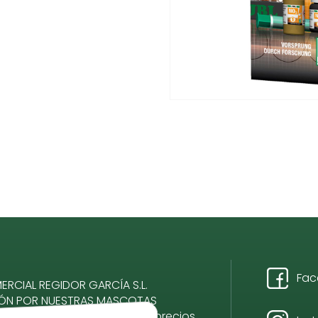
Fac
RCIAL REGIDOR GARCÍA S.L.
IÓN POR NUESTRAS MASCOTAS
romiso, calidad, servicio y precios