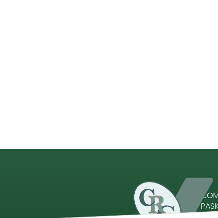
COME
PAS
Comp